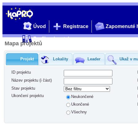
Úvod
Registrace
Zapomenuté 
Profil zadavatele
Mapa projektů
Projekt
Lokality
Leader
Ukaž v m
ID projektu
Název projektu (i část)
Stav projektu
Ukončení projektu
Neukončené
Ukončené
Všechny