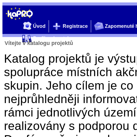
Úvod
Registrace
Zapomenuté 
Profil zadavatele
Vítejte v katalogu projektů
Katalog projektů je výs
spolupráce místních akč
skupin. Jeho cílem je co
nejprůhledněji informovat
rámci jednotlivých území 
realizovány s podporou 