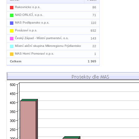
Rakovnicko o.p.s.
86
NAD ORLICÍ, o.p.s.
71
MAS Podlipansko o.p.s.
110
Posázaví o.p.s.
932
Český Západ - Místní partnerství, o.s.
143
Místní akční skupina Mikroregionu Frýdlantsko
22
MAS Horní Pomoraví o.p.s.
1
Celkem
1 365