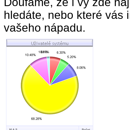
Doufáme, že i vy zde naj
hledáte, nebo které vás i
vašeho nápadu.
M.A.S.
Počet