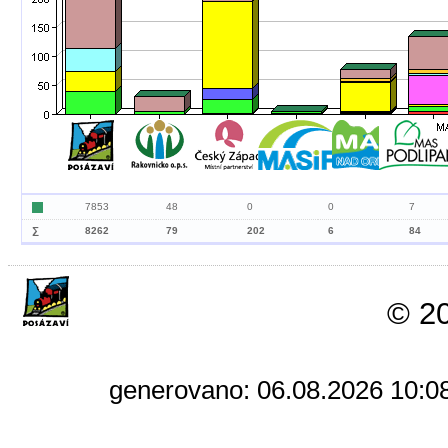
7853
48
0
0
7
∑
8262
79
202
6
84
© 20
generovano: 06.08.2026 10:08